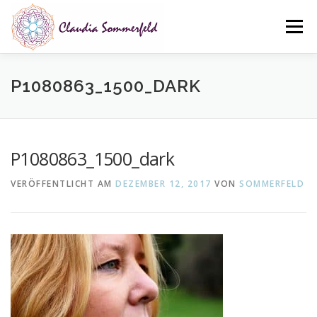
Zum
Inhalt
Menü
springen
ÜBER MICH
LEISTUNGEN
NEWS
KONTAKT
P1080863_1500_DARK
DATENSCHUTZ
IMPRESSUM
P1080863_1500_dark
VERÖFFENTLICHT AM
DEZEMBER 12, 2017
VON
SOMMERFELD