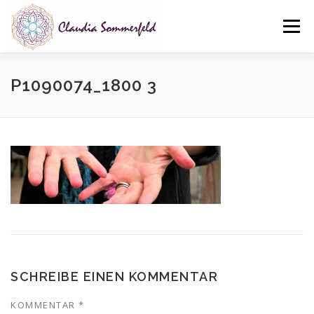
Zum
Inhalt
Menü
springen
ÜBER MICH
LEISTUNGEN
NEWS
KONTAKT
P1090074_1800 3
DATENSCHUTZ
IMPRESSUM
SCHREIBE EINEN KOMMENTAR
KOMMENTAR
*