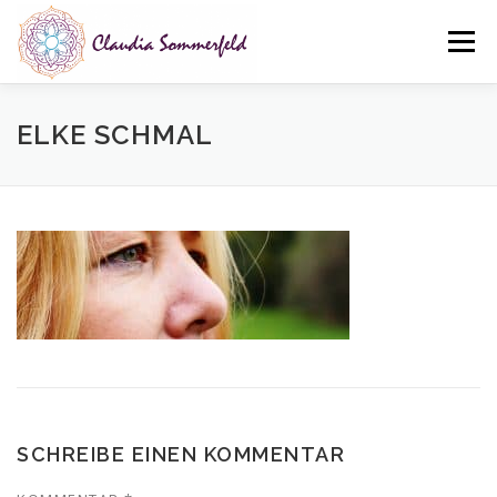
Zum
Inhalt
Menü
springen
ÜBER MICH
LEISTUNGEN
NEWS
KONTAKT
ELKE SCHMAL
DATENSCHUTZ
IMPRESSUM
SCHREIBE EINEN KOMMENTAR